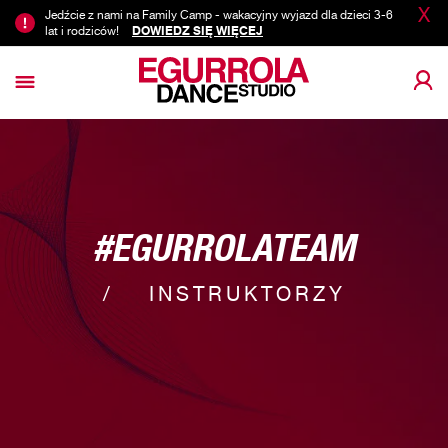
X
Jedźcie z nami na Family Camp - wakacyjny wyjazd dla dzieci 3-6
lat i rodziców!
DOWIEDZ SIĘ WIĘCEJ
#EGURROLATEAM
INSTRUKTORZY