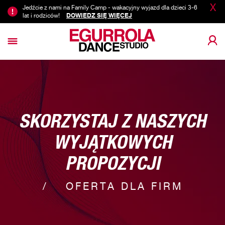
X
Jedźcie z nami na Family Camp - wakacyjny wyjazd dla dzieci 3-6
lat i rodziców!
DOWIEDZ SIĘ WIĘCEJ
SKORZYSTAJ Z NASZYCH
WYJĄTKOWYCH
PROPOZYCJI
OFERTA DLA FIRM