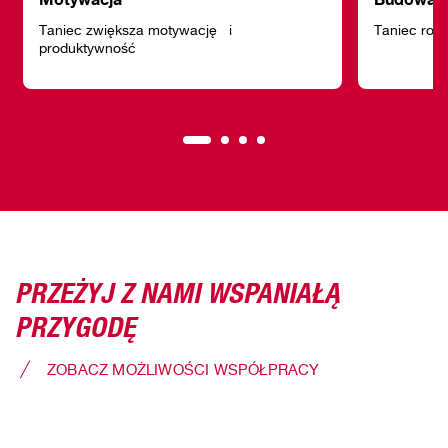
Taniec zwiększa motywację i
Taniec rozw
produktywność
PRZEŻYJ Z NAMI WSPANIAŁĄ
PRZYGODĘ
ZOBACZ MOŻLIWOŚCI WSPÓŁPRACY