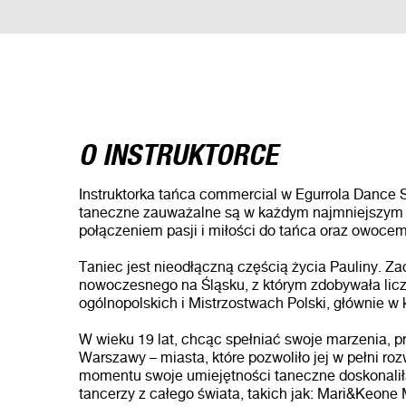
O INSTRUKTORCE
Instruktorka tańca commercial w Egurrola Dance S
taneczne zauważalne są w każdym najmniejszym ru
połączeniem pasji i miłości do tańca oraz owocem w
Taniec jest nieodłączną częścią życia Pauliny. Z
nowoczesnego na Śląsku, z którym zdobywała licz
ogólnopolskich i Mistrzostwach Polski, głównie w 
W wieku 19 lat, chcąc spełniać swoje marzenia, p
Warszawy – miasta, które pozwoliło jej w pełni ro
momentu swoje umiejętności taneczne doskonalił
tancerzy z całego świata, takich jak: Mari&Keone 