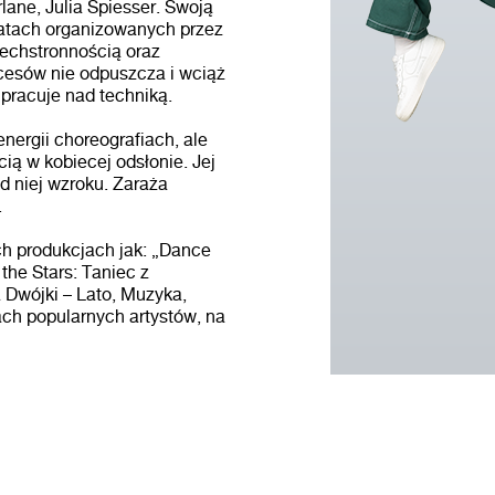
lane, Julia Spiesser. Swoją
ztatach organizowanych przez
zechstronnością oraz
esów nie odpuszcza i wciąż
pracuje nad techniką.
nergii choreografiach, ale
ią w kobiecej odsłonie. Jej
d niej wzroku. Zaraża
.
h produkcjach jak: „Dance
the Stars: Taniec z
 Dwójki – Lato, Muzyka,
ch popularnych artystów, na