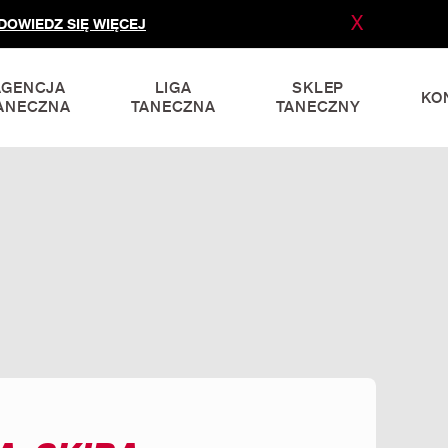
X
DOWIEDZ SIĘ WIĘCEJ
AGENCJA
LIGA
SKLEP
KO
ANECZNA
TANECZNA
TANECZNY