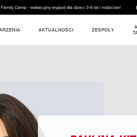
 Family Camp - wakacyjny wyjazd dla dzieci 3-6 lat i rodziców!
ARZENIA
AKTUALNOŚCI
ZESPOŁY
T