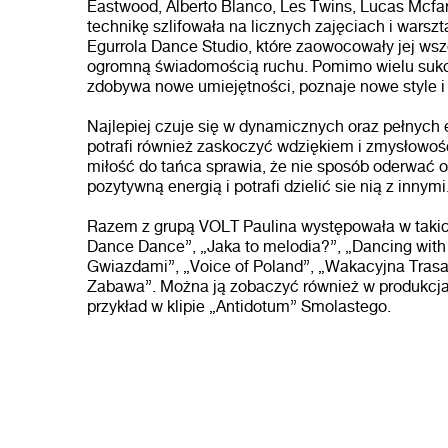
Eastwood, Alberto Blanco, Les Twins, Lucas Mcfar
technikę szlifowała na licznych zajęciach i wars
Egurrola Dance Studio, które zaowocowały jej ws
ogromną świadomością ruchu. Pomimo wielu sukc
zdobywa nowe umiejętności, poznaje nowe style i 
Najlepiej czuje się w dynamicznych oraz pełnych e
potrafi również zaskoczyć wdziękiem i zmysłowośc
miłość do tańca sprawia, że nie sposób oderwać o
pozytywną energią i potrafi dzielić sie nią z innymi
Razem z grupą VOLT Paulina występowała w takic
Dance Dance”, „Jaka to melodia?”, „Dancing with 
Gwiazdami”, „Voice of Poland”, „Wakacyjna Trasa
Zabawa”. Można ją zobaczyć również w produkcja
przykład w klipie „Antidotum” Smolastego.