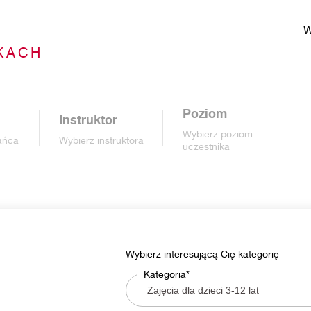
W
KACH
Poziom
Instruktor
Wybierz poziom
tańca
Wybierz instruktora
uczestnika
Wybierz interesującą Cię kategorię
Kategoria*