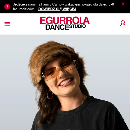
X
Jedźcie z nami na Family Camp - wakacyjny wyjazd dla dzieci 3-6
lat i rodziców!
DOWIEDZ SIĘ WIĘCEJ