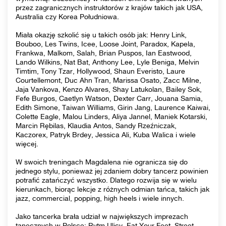
przez zagranicznych instruktorów z krajów takich jak USA,
Australia czy Korea Południowa.
Miała okazję szkolić się u takich osób jak: Henry Link,
Bouboo, Les Twins, Icee, Loose Joint, Paradox, Kapela,
Frankwa, Malkom, Salah, Brian Puspos, Ian Eastwood,
Lando Wilkins, Nat Bat, Anthony Lee, Lyle Beniga, Melvin
Timtim, Tony Tzar, Hollywood, Shaun Everisto, Laure
Courtellemont, Duc Ahn Tran, Marissa Osato, Zacc Milne,
Jaja Vankova, Kenzo Alvares, Shay Latukolan, Bailey Sok,
Fefe Burgos, Caetlyn Watson, Dexter Carr, Jouana Samia,
Edith Simone, Taiwan Williams, Girin Jang, Laurence Kaiwai,
Colette Eagle, Malou Linders, Aliya Jannel, Maniek Kotarski,
Marcin Rębilas, Klaudia Antos, Sandy Rzeźniczak,
Kaczorex, Patryk Brdey, Jessica Ali, Kuba Walica i wiele
więcej.
W swoich treningach Magdalena nie ogranicza się do
jednego stylu, ponieważ jej zdaniem dobry tancerz powinien
potrafić zatańczyć wszystko. Dlatego rozwija się w wielu
kierunkach, biorąc lekcje z różnych odmian tańca, takich jak
jazz, commercial, popping, high heels i wiele innych.
Jako tancerka brała udział w największych imprezach
tanecznych w Polsce: Rytm Ulicy, Eat Your Feet, Street