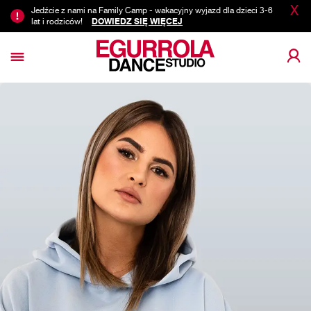
X
Jedźcie z nami na Family Camp - wakacyjny wyjazd dla dzieci 3-6
lat i rodziców!
DOWIEDZ SIĘ WIĘCEJ