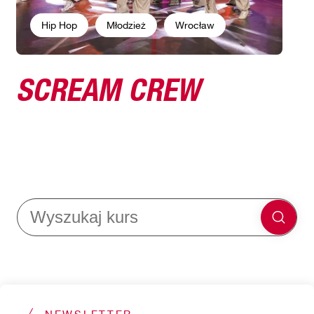
Hip Hop
Młodzież
Wrocław
SCREAM CREW