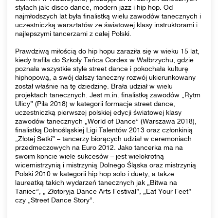
stylach jak: disco dance, modern jazz i hip hop. Od
najmłodszych lat była finalistką wielu zawodów tanecznych i
uczestniczką warsztatów ze światowej klasy instruktorami i
najlepszymi tancerzami z całej Polski.
Prawdziwą miłością do hip hopu zaraziła się w wieku 15 lat,
kiedy trafiła do Szkoły Tańca Cordex w Wałbrzychu, gdzie
poznała wszystkie style street dance i pokochała kulturę
hiphopową, a swój dalszy taneczny rozwój ukierunkowany
został właśnie na tę dziedzinę. Brała udział w wielu
projektach tanecznych. Jest m.in. finalistką zawodów „Rytm
Ulicy” (Piła 2018) w kategorii formacje street dance,
uczestniczką pierwszej polskiej edycji światowej klasy
zawodów tanecznych „World of Dance” (Warszawa 2018),
finalistką Dolnośląskiej Ligi Talentów 2013 oraz członkinią
„Złotej Setki” – tancerzy biorących udział w ceremoniach
przedmeczowych na Euro 2012. Jako tancerka ma na
swoim koncie wiele sukcesów – jest wielokrotną
wicemistrzynią i mistrzynią Dolnego Śląska oraz mistrzynią
Polski 2010 w kategorii hip hop solo i duety, a także
laureatką takich wydarzeń tanecznych jak „Bitwa na
Taniec”, „ Złotoryja Dance Arts Festival”, „Eat Your Feet”
czy „Street Dance Story”.