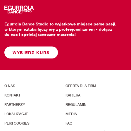
Egurrola Dance Studio to wyjątkowe miejsce pełne pasji,
w którym sztuka łączy się z profesjonalizmem - dołącz
do nas i spełniaj taneczne marzenia!
WYBIERZ KURS
O NAS
OFERTA DLA FIRM
KONTAKT
KARIERA
PARTNERZY
REGULAMIN
LOKALIZACJE
MEDIA
PLIKI COOKIES
FAQ