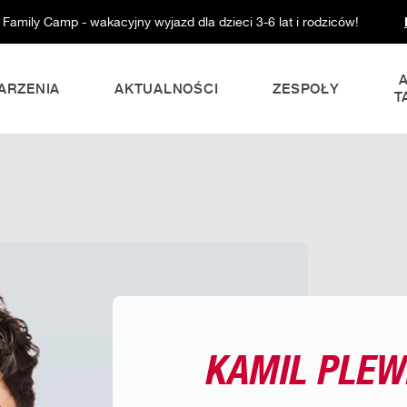
 Family Camp - wakacyjny wyjazd dla dzieci 3-6 lat i rodziców!
ARZENIA
AKTUALNOŚCI
ZESPOŁY
T
KAMIL PLEW