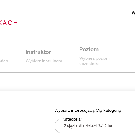
W
KACH
Poziom
Instruktor
Wybierz poziom
tańca
Wybierz instruktora
uczestnika
Wybierz interesującą Cię kategorię
Kategoria*