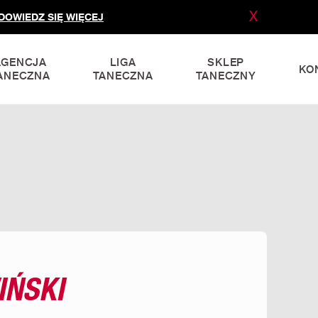
X
DOWIEDZ SIĘ WIĘCEJ
AGENCJA
LIGA
SKLEP
KO
ANECZNA
TANECZNA
TANECZNY
IŃSKI