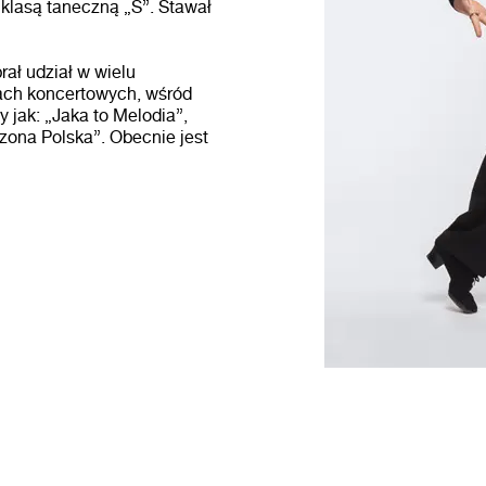
lasą taneczną „S”. Stawał
rał udział w wielu
sach koncertowych, wśród
 jak: „Jaka to Melodia”,
czona Polska”. Obecnie jest