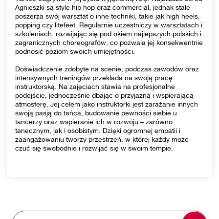
Agnieszki są style hip hop oraz commercial, jednak stale
poszerza swój warsztat o inne techniki, takie jak high heels,
popping czy litefeet. Regularnie uczestniczy w warsztatach i
szkoleniach, rozwijając się pod okiem najlepszych polskich i
zagranicznych choreografów, co pozwala jej konsekwentnie
podnosić poziom swoich umiejętności.
Doświadczenie zdobyte na scenie, podczas zawodów oraz
intensywnych treningów przekłada na swoją pracę
instruktorską. Na zajęciach stawia na profesjonalne
podejście, jednocześnie dbając o przyjazną i wspierającą
atmosferę. Jej celem jako instruktorki jest zarażanie innych
swoją pasją do tańca, budowanie pewności siebie u
tancerzy oraz wspieranie ich w rozwoju – zarówno
tanecznym, jak i osobistym. Dzięki ogromnej empatii i
zaangażowaniu tworzy przestrzeń, w której każdy może
czuć się swobodnie i rozwijać się w swoim tempie.