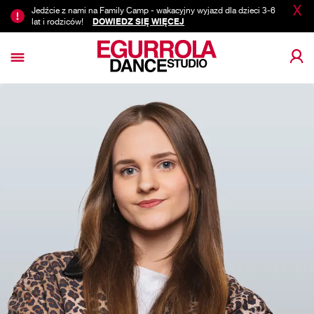
X
Jedźcie z nami na Family Camp - wakacyjny wyjazd dla dzieci 3-6
lat i rodziców!
DOWIEDZ SIĘ WIĘCEJ