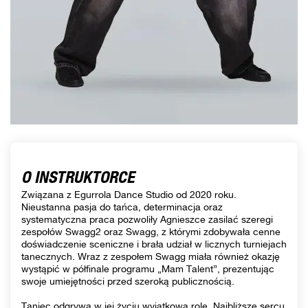
O INSTRUKTORCE
Związana z Egurrola Dance Studio od 2020 roku.
Nieustanna pasja do tańca, determinacja oraz
systematyczna praca pozwoliły Agnieszce zasilać szeregi
zespołów Swagg2 oraz Swagg, z którymi zdobywała cenne
doświadczenie sceniczne i brała udział w licznych turniejach
tanecznych. Wraz z zespołem Swagg miała również okazję
wystąpić w półfinale programu „Mam Talent”, prezentując
swoje umiejętności przed szeroką publicznością.
Taniec odgrywa w jej życiu wyjątkową rolę. Najbliższe sercu