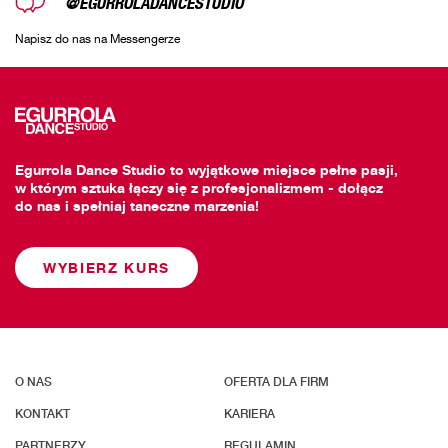
@EGURROLADANCESTUDIO
Napisz do nas na Messengerze
Egurrola Dance Studio to wyjątkowe miejsce pełne pasji,
w którym sztuka łączy się z profesjonalizmem - dołącz
do nas i spełniaj taneczne marzenia!
WYBIERZ KURS
O NAS
OFERTA DLA FIRM
KONTAKT
KARIERA
PARTNERZY
REGULAMIN