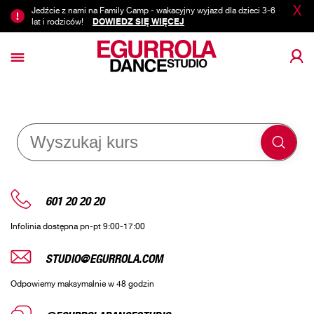
X
Jedźcie z nami na Family Camp - wakacyjny wyjazd dla dzieci 3-6
lat i rodziców!
DOWIEDZ SIĘ WIĘCEJ
601 20 20 20
Infolinia dostępna pn-pt 9:00-17:00
STUDIO@EGURROLA.COM
Odpowiemy maksymalnie w 48 godzin