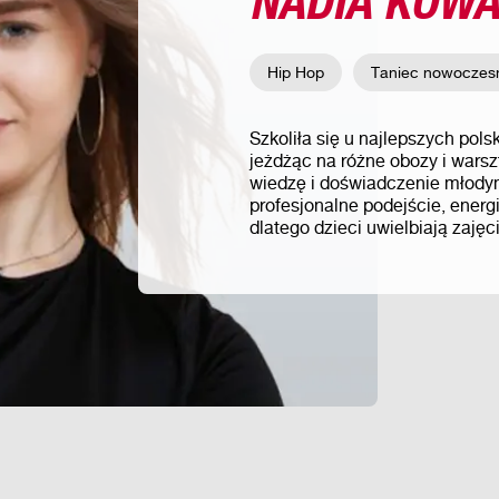
Hip Hop
Taniec nowoczes
Szkoliła się u najlepszych pol
jeżdżąc na różne obozy i wars
wiedzę i doświadczenie młody
profesjonalne podejście, energ
dlatego dzieci uwielbiają zajęc