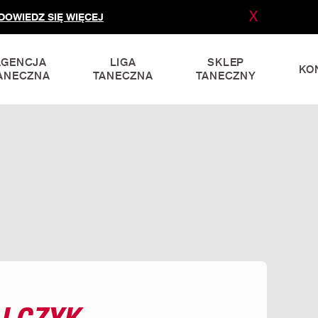
X
DOWIEDZ SIĘ WIĘCEJ
AGENCJA
LIGA
SKLEP
KO
ANECZNA
TANECZNA
TANECZNY
LCZYK