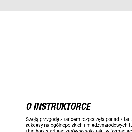
O INSTRUKTORCE
Swoją przygodę z tańcem rozpoczęła ponad 7 lat t
sukcesy na ogólnopolskich i miedzynarodowych tu
i hip hop, startując zarówno solo, jak i w formacjac