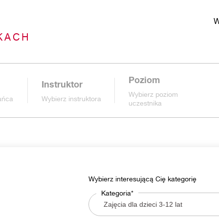
W
KACH
Poziom
Instruktor
Wybierz poziom
tańca
Wybierz instruktora
uczestnika
Wybierz interesującą Cię kategorię
Kategoria*