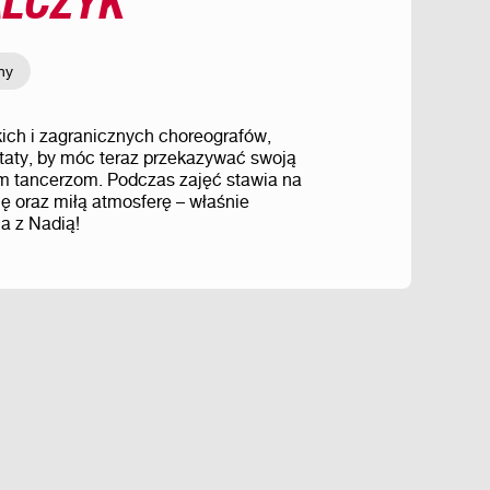
ny
skich i zagranicznych choreografów,
ztaty, by móc teraz przekazywać swoją
m tancerzom. Podczas zajęć stawia na
ię oraz miłą atmosferę – właśnie
ia z Nadią!