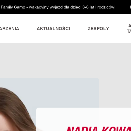
 Family Camp - wakacyjny wyjazd dla dzieci 3-6 lat i rodziców!
ARZENIA
AKTUALNOŚCI
ZESPOŁY
T
NADIA KOWA