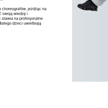
ch choreografów, jeżdżąc na
ć swoją wiedzę i
stawia na profesjonalne
latego dzieci uwielbiają