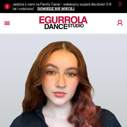
X
Jedźcie z nami na Family Camp - wakacyjny wyjazd dla dzieci 3-6
lat i rodziców!
DOWIEDZ SIĘ WIĘCEJ