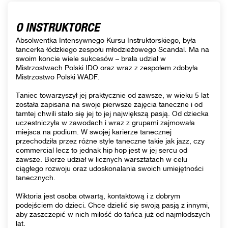
O INSTRUKTORCE
Absolwentka Intensywnego Kursu Instruktorskiego, była
tancerka łódzkiego zespołu młodzieżowego Scandal. Ma na
swoim koncie wiele sukcesów – brała udział w
Mistrzostwach Polski IDO oraz wraz z zespołem zdobyła
Mistrzostwo Polski WADF.
Taniec towarzyszył jej praktycznie od zawsze, w wieku 5 lat
została zapisana na swoje pierwsze zajęcia taneczne i od
tamtej chwili stało się jej to jej największą pasją. Od dziecka
uczestniczyła w zawodach i wraz z grupami zajmowała
miejsca na podium. W swojej karierze tanecznej
przechodziła przez różne style taneczne takie jak jazz, czy
commercial lecz to jednak hip hop jest w jej sercu od
zawsze. Bierze udział w licznych warsztatach w celu
ciągłego rozwoju oraz udoskonalania swoich umiejętności
tanecznych.
Wiktoria jest osoba otwartą, kontaktową i z dobrym
podejściem do dzieci. Chce dzielić się swoją pasją z innymi,
aby zaszczepić w nich miłość do tańca już od najmłodszych
lat.