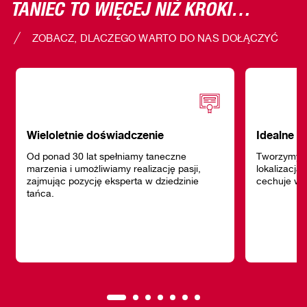
TANIEC TO WIĘCEJ NIŻ KROKI…
ZOBACZ, DLACZEGO WARTO DO NAS DOŁĄCZYĆ
Wieloletnie doświadczenie
Idealne w
Od ponad 30 lat spełniamy taneczne
Tworzymy s
marzenia i umożliwiamy realizację pasji,
lokalizacja
zajmując pozycję eksperta w dziedzinie
cechuje wy
tańca.