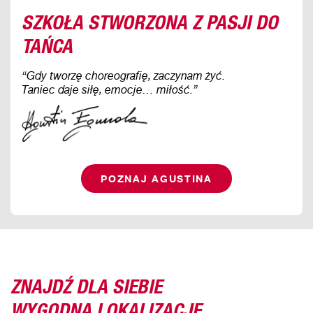
SZKOŁA STWORZONA Z PASJI DO
TAŃCA
“Gdy tworzę choreografię, zaczynam żyć.
Taniec daje siłę, emocje… miłość.”
POZNAJ AGUSTINA
ZNAJDŹ DLA SIEBIE
WYGODNĄ LOKALIZACJĘ