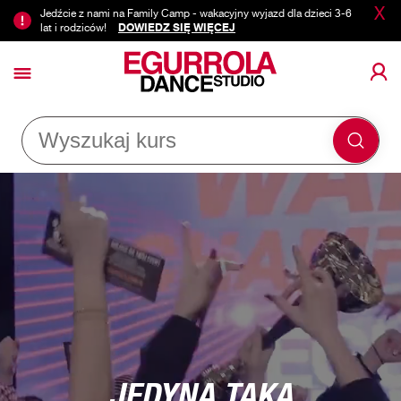
X
Jedźcie z nami na Family Camp - wakacyjny wyjazd dla dzieci 3-6
lat i rodziców!
DOWIEDZ SIĘ WIĘCEJ
JEDYNA TAKA