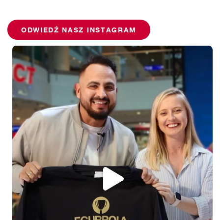
EGURROLA DANCE STUDIO
KATOWICE
WYBIERZ
ODWIEDŹ NASZ INSTAGRAM
SILESIA CITY CENTER, poziom +1
ul. Chorzowska 107
40-101 Katowice
EGURROLA DANCE STUDIO
KRAKÓW
WYBIERZ
GALERIA KAZIMIERZ
Ul. Podgórska 34
31-536 Kraków
EGURROLA DANCE STUDIO
ŁÓDŹ
WYBIERZ
MANUFAKTURA, poziom +2
ul. Drewnowska 58
91-002 Łódź
EGURROLA DANCE STUDIO
WROCŁAW
WYBIERZ
SKY TOWER, poziom +2