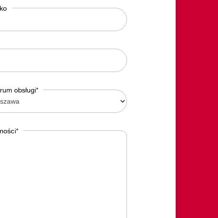
sko
rum obsługi*
mości*