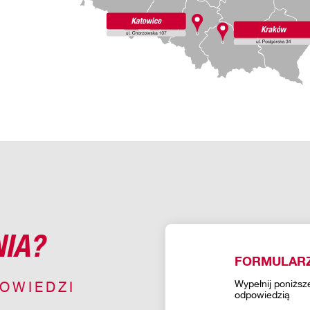
NIA?
FORMULAR
Wypełnij poniższ
OWIEDZI
odpowiedzią