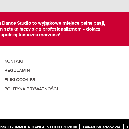
a Dance Studio to wyjątkowe miejsce pełne pasji,
m sztuka łączy się z profesjonalizmem - dołącz
 spełniaj taneczne marzenia!
KONTAKT
REGULAMIN
PLIKI COOKIES
POLITYKA PRYWATNOŚCI
ghts EGURROLA DANCE STUDIO 2026 ©
Baked by adcookie
L