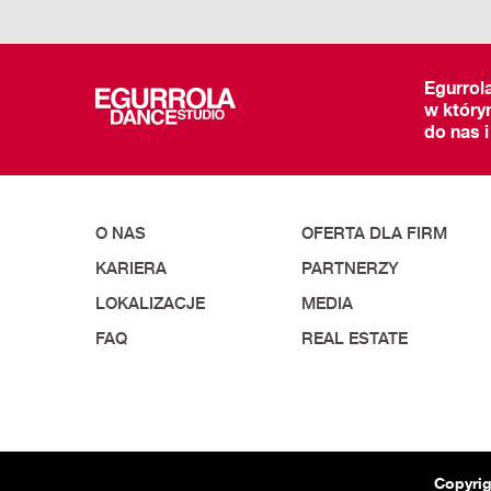
Egurrol
w który
do nas i
O NAS
OFERTA DLA FIRM
KARIERA
PARTNERZY
LOKALIZACJE
MEDIA
FAQ
REAL ESTATE
Copyri