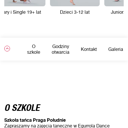
Pary i Single 19+ lat
Dzieci 3-12 lat
Juniorzy
O
Godziny
Kontakt
Galeria
szkole
otwarcia
O SZKOLE
Szkoła tańca Praga Południe
Zapraszamy na zajęcia taneczne w Egurrola Dance