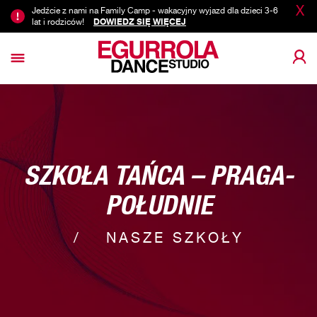
X
Jedźcie z nami na Family Camp - wakacyjny wyjazd dla dzieci 3-6
lat i rodziców!
DOWIEDZ SIĘ WIĘCEJ
SZKOŁA TAŃCA – PRAGA-
POŁUDNIE
NASZE SZKOŁY