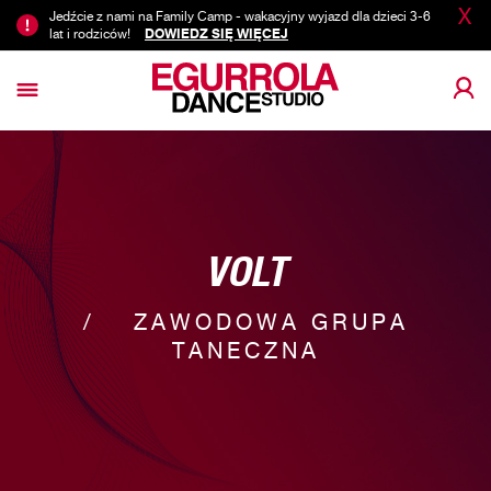
X
Jedźcie z nami na Family Camp - wakacyjny wyjazd dla dzieci 3-6
lat i rodziców!
DOWIEDZ SIĘ WIĘCEJ
VOLT
ZAWODOWA GRUPA
TANECZNA