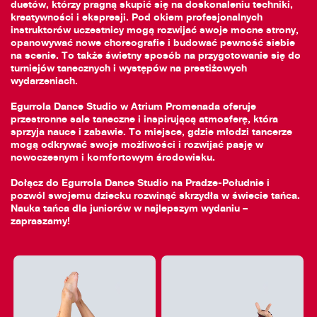
duetów, którzy pragną skupić się na doskonaleniu techniki,
kreatywności i ekspresji. Pod okiem profesjonalnych
instruktorów uczestnicy mogą rozwijać swoje mocne strony,
opanowywać nowe choreografie i budować pewność siebie
na scenie. To także świetny sposób na przygotowanie się do
turniejów tanecznych i występów na prestiżowych
wydarzeniach.
Egurrola Dance Studio w Atrium Promenada oferuje
przestronne sale taneczne i inspirującą atmosferę, która
sprzyja nauce i zabawie. To miejsce, gdzie młodzi tancerze
mogą odkrywać swoje możliwości i rozwijać pasję w
nowoczesnym i komfortowym środowisku.
Dołącz do Egurrola Dance Studio na Pradze-Południe i
pozwól swojemu dziecku rozwinąć skrzydła w świecie tańca.
Nauka tańca dla juniorów w najlepszym wydaniu –
zapraszamy!