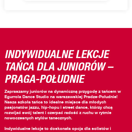
INDYWIDUALNE LEKCJE
TAŃCA DLA JUNIORÓW –
PRAGA-POŁUDNIE
Zapraszamy juniorów na dynamiczną przygodę z tańcem w
Egurrola Dance Studio na warszawskiej Pradze-Południe!
Nasza szkoła tańca to idealne miejsce dla młodych
pasjonatów jazzu, hip-hopu i street dance, którzy chcą
rozwijać swój talent i czerpać radość z ruchu w rytmie
nowoczesnych stylów tanecznych.
Indywidualne lekcje to doskonała opcja dla solistów i