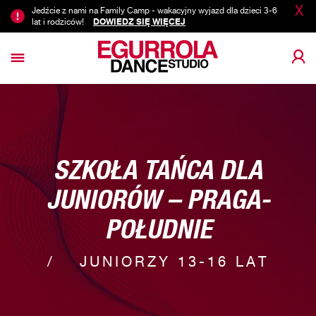
X
Jedźcie z nami na Family Camp - wakacyjny wyjazd dla dzieci 3-6
lat i rodziców!
DOWIEDZ SIĘ WIĘCEJ
SZKOŁA TAŃCA DLA
JUNIORÓW – PRAGA-
POŁUDNIE
JUNIORZY 13-16 LAT