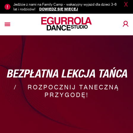
X
Jedźcie z nami na Family Camp - wakacyjny wyjazd dla dzieci 3-6
lat i rodziców!
DOWIEDZ SIĘ WIĘCEJ
BEZPŁATNA LEKCJA TAŃCA
ROZPOCZNIJ TANECZNĄ
PRZYGODĘ!