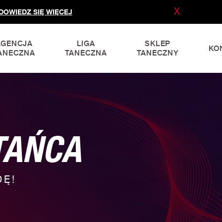
X
DOWIEDZ SIĘ WIĘCEJ
AGENCJA
LIGA
SKLEP
KO
ANECZNA
TANECZNA
TANECZNY
TAŃCA
DĘ!