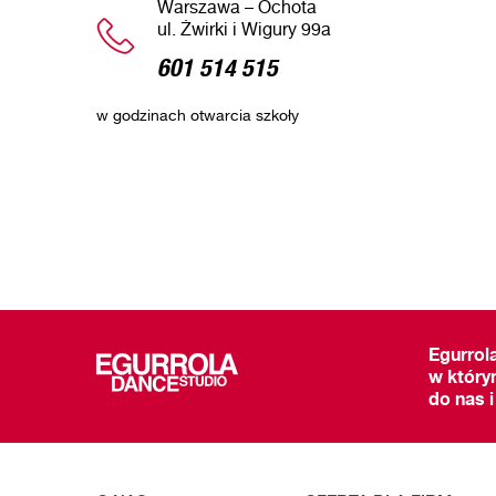
Warszawa – Ochota
ul. Żwirki i Wigury 99a
601 514 515
w godzinach otwarcia szkoły
Egurrol
w który
do nas i