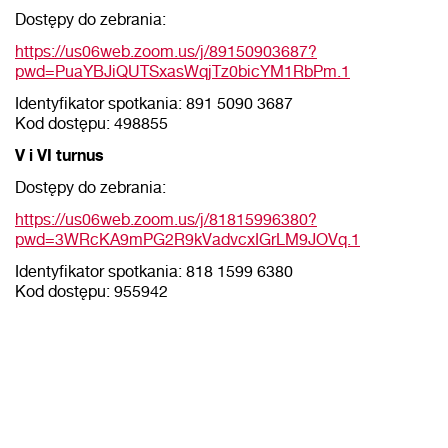
Dostępy do zebrania:
https://us06web.zoom.us/j/89150903687?
pwd=PuaYBJiQUTSxasWqjTz0bicYM1RbPm.1
Identyfikator spotkania: 891 5090 3687
Kod dostępu: 498855
V i VI turnus
Dostępy do zebrania:
https://us06web.zoom.us/j/81815996380?
pwd=3WRcKA9mPG2R9kVadvcxIGrLM9JOVq.1
Identyfikator spotkania: 818 1599 6380
Kod dostępu: 955942