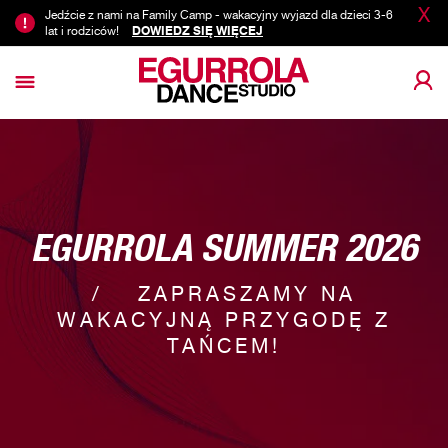
X
Jedźcie z nami na Family Camp - wakacyjny wyjazd dla dzieci 3-6
lat i rodziców!
DOWIEDZ SIĘ WIĘCEJ
EGURROLA SUMMER 2026
ZAPRASZAMY NA
WAKACYJNĄ PRZYGODĘ Z
TAŃCEM!