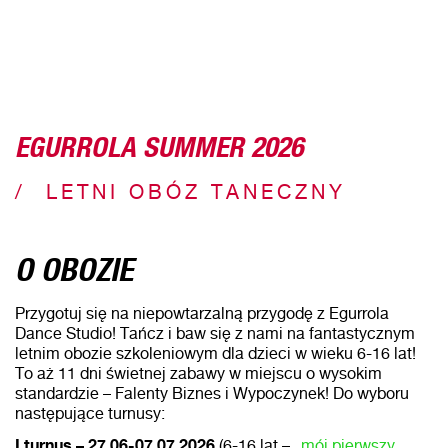
EGURROLA SUMMER 2026
LETNI OBÓZ TANECZNY
O OBOZIE
Przygotuj się na niepowtarzalną przygodę z Egurrola
Dance Studio! Tańcz i baw się z nami na fantastycznym
letnim obozie szkoleniowym dla dzieci w wieku 6-16 lat!
To aż 11 dni świetnej zabawy w miejscu o wysokim
standardzie – Falenty Biznes i Wypoczynek! Do wyboru
następujące turnusy:
I turnus – 27.06-07.07.2026
(6-16 lat –
„mój pierwszy