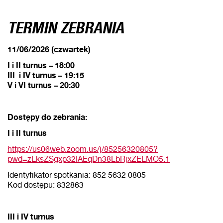
TERMIN ZEBRANIA
11/06/2026 (czwartek)
I i II turnus – 18:00
III i IV turnus – 19:15
V i VI turnus – 20:30
Dostępy do zebrania:
I i II turnus
https://us06web.zoom.us/j/85256320805?
pwd=zLksZSgxp32IAEqDn38LbRjxZELMO5.1
Identyfikator spotkania: 852 5632 0805
Kod dostępu: 832863
III i IV turnus