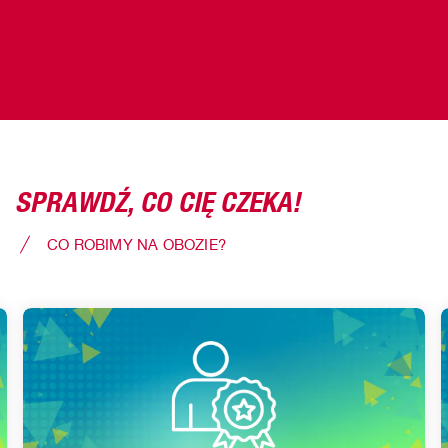
SPRAWDŹ, CO CIĘ CZEKA!
CO ROBIMY NA OBOZIE?