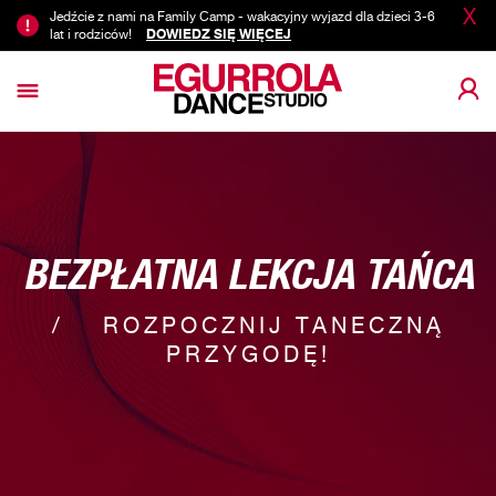
X
Jedźcie z nami na Family Camp - wakacyjny wyjazd dla dzieci 3-6
lat i rodziców!
DOWIEDZ SIĘ WIĘCEJ
BEZPŁATNA LEKCJA TAŃCA
ROZPOCZNIJ TANECZNĄ
PRZYGODĘ!