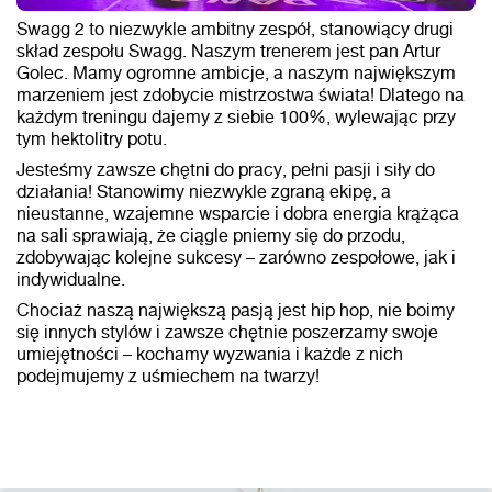
Swagg 2 to niezwykle ambitny zespół, stanowiący drugi
skład zespołu Swagg. Naszym trenerem jest pan Artur
Golec. Mamy ogromne ambicje, a naszym największym
marzeniem jest zdobycie mistrzostwa świata! Dlatego na
każdym treningu dajemy z siebie 100%, wylewając przy
tym hektolitry potu.
Jesteśmy zawsze chętni do pracy, pełni pasji i siły do
działania! Stanowimy niezwykle zgraną ekipę, a
nieustanne, wzajemne wsparcie i dobra energia krążąca
na sali sprawiają, że ciągle pniemy się do przodu,
zdobywając kolejne sukcesy – zarówno zespołowe, jak i
indywidualne.
Chociaż naszą największą pasją jest hip hop, nie boimy
się innych stylów i zawsze chętnie poszerzamy swoje
umiejętności – kochamy wyzwania i każde z nich
podejmujemy z uśmiechem na twarzy!