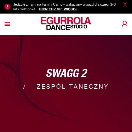
X
Jedźcie z nami na Family Camp - wakacyjny wyjazd dla dzieci 3-6
lat i rodziców!
DOWIEDZ SIĘ WIĘCEJ
SWAGG 2
ZESPÓŁ TANECZNY