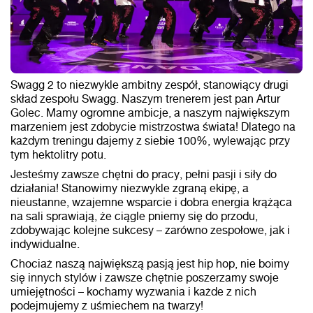
Swagg 2 to niezwykle ambitny zespół, stanowiący drugi
skład zespołu Swagg. Naszym trenerem jest pan Artur
Golec. Mamy ogromne ambicje, a naszym największym
marzeniem jest zdobycie mistrzostwa świata! Dlatego na
każdym treningu dajemy z siebie 100%, wylewając przy
tym hektolitry potu.
Jesteśmy zawsze chętni do pracy, pełni pasji i siły do
działania! Stanowimy niezwykle zgraną ekipę, a
nieustanne, wzajemne wsparcie i dobra energia krążąca
na sali sprawiają, że ciągle pniemy się do przodu,
zdobywając kolejne sukcesy – zarówno zespołowe, jak i
indywidualne.
Chociaż naszą największą pasją jest hip hop, nie boimy
się innych stylów i zawsze chętnie poszerzamy swoje
umiejętności – kochamy wyzwania i każde z nich
podejmujemy z uśmiechem na twarzy!