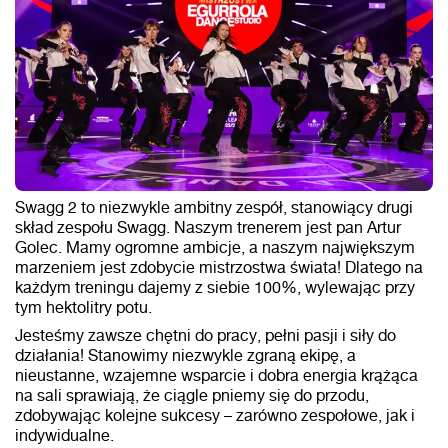
Swagg 2 to niezwykle ambitny zespół, stanowiący drugi
skład zespołu Swagg. Naszym trenerem jest pan Artur
Golec. Mamy ogromne ambicje, a naszym największym
marzeniem jest zdobycie mistrzostwa świata! Dlatego na
każdym treningu dajemy z siebie 100%, wylewając przy
tym hektolitry potu.
Jesteśmy zawsze chętni do pracy, pełni pasji i siły do
działania! Stanowimy niezwykle zgraną ekipę, a
nieustanne, wzajemne wsparcie i dobra energia krążąca
na sali sprawiają, że ciągle pniemy się do przodu,
zdobywając kolejne sukcesy – zarówno zespołowe, jak i
indywidualne.