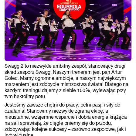
Swagg 2 to niezwykle ambitny zespół, stanowiący drugi
skład zespołu Swagg. Naszym trenerem jest pan Artur
Golec. Mamy ogromne ambicje, a naszym największym
marzeniem jest zdobycie mistrzostwa świata! Dlatego na
każdym treningu dajemy z siebie 100%, wylewając przy
tym hektolitry potu.
Jesteśmy zawsze chętni do pracy, pełni pasji i siły do
działania! Stanowimy niezwykle zgraną ekipę, a
nieustanne, wzajemne wsparcie i dobra energia krążąca
na sali sprawiają, że ciągle pniemy się do przodu,
zdobywając kolejne sukcesy – zarówno zespołowe, jak i
indywidualne.