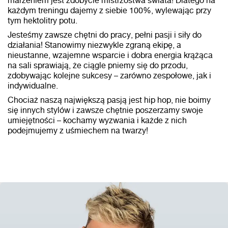
marzeniem jest zdobycie mistrzostwa świata! Dlatego na
każdym treningu dajemy z siebie 100%, wylewając przy
tym hektolitry potu.
Jesteśmy zawsze chętni do pracy, pełni pasji i siły do
działania! Stanowimy niezwykle zgraną ekipę, a
nieustanne, wzajemne wsparcie i dobra energia krążąca
na sali sprawiają, że ciągle pniemy się do przodu,
zdobywając kolejne sukcesy – zarówno zespołowe, jak i
indywidualne.
Chociaż naszą największą pasją jest hip hop, nie boimy
się innych stylów i zawsze chętnie poszerzamy swoje
umiejętności – kochamy wyzwania i każde z nich
podejmujemy z uśmiechem na twarzy!