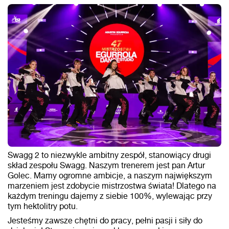
Swagg 2 to niezwykle ambitny zespół, stanowiący drugi
skład zespołu Swagg. Naszym trenerem jest pan Artur
Golec. Mamy ogromne ambicje, a naszym największym
marzeniem jest zdobycie mistrzostwa świata! Dlatego na
każdym treningu dajemy z siebie 100%, wylewając przy
tym hektolitry potu.
Jesteśmy zawsze chętni do pracy, pełni pasji i siły do