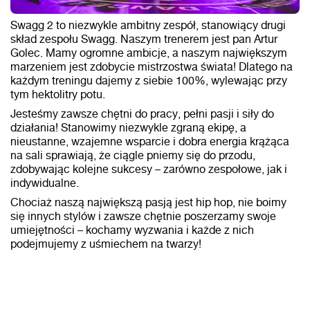
Swagg 2 to niezwykle ambitny zespół, stanowiący drugi
skład zespołu Swagg. Naszym trenerem jest pan Artur
Golec. Mamy ogromne ambicje, a naszym największym
marzeniem jest zdobycie mistrzostwa świata! Dlatego na
każdym treningu dajemy z siebie 100%, wylewając przy
tym hektolitry potu.
Jesteśmy zawsze chętni do pracy, pełni pasji i siły do
działania! Stanowimy niezwykle zgraną ekipę, a
nieustanne, wzajemne wsparcie i dobra energia krążąca
na sali sprawiają, że ciągle pniemy się do przodu,
zdobywając kolejne sukcesy – zarówno zespołowe, jak i
indywidualne.
Chociaż naszą największą pasją jest hip hop, nie boimy
się innych stylów i zawsze chętnie poszerzamy swoje
umiejętności – kochamy wyzwania i każde z nich
podejmujemy z uśmiechem na twarzy!