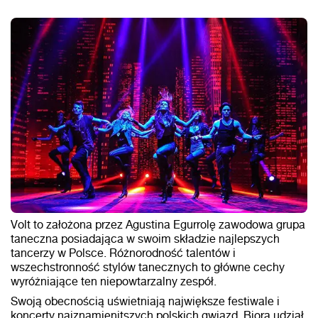
Volt to założona przez Agustina Egurrolę zawodowa grupa
taneczna posiadająca w swoim składzie najlepszych
tancerzy w Polsce. Różnorodność talentów i
wszechstronność stylów tanecznych to główne cechy
wyróżniające ten niepowtarzalny zespół.
Swoją obecnością uświetniają największe festiwale i
koncerty najznamienitszych polskich gwiazd. Biorą udział