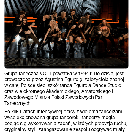
Grupa taneczna VOLT powstała w 1994 r. Do dzisiaj jest
prowadzona przez Agustina Egurrolę, założyciela znanej
w całej Polsce sieci szkół tańca Egurrola Dance Studio
oraz wielokrotnego Akademickiego, Amatorskiego i
Zawodowego Mistrza Polski Zawodowych Par
Tanecznych.
Po kilku latach intensywnej pracy z wieloma tancerzami,
wyselekcjonowana grupa tancerek i tancerzy mogła
podjąć się wykonywania zadań, w których precyzja ruchu,
oryginalny styl i zaangażowanie zespołu odgrywać miały