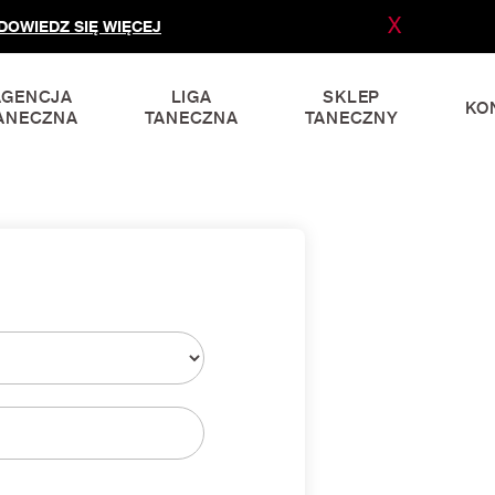
X
DOWIEDZ SIĘ WIĘCEJ
AGENCJA
LIGA
SKLEP
KO
ANECZNA
TANECZNA
TANECZNY