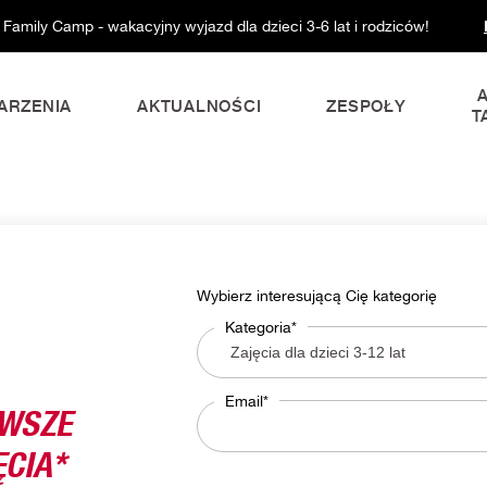
 Family Camp - wakacyjny wyjazd dla dzieci 3-6 lat i rodziców!
ARZENIA
AKTUALNOŚCI
ZESPOŁY
T
Wybierz interesującą Cię kategorię
Kategoria*
RWSZE
Email*
CIA*