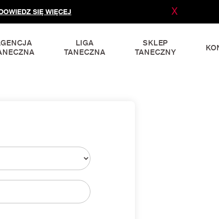
X
DOWIEDZ SIĘ WIĘCEJ
AGENCJA
LIGA
SKLEP
KO
ANECZNA
TANECZNA
TANECZNY