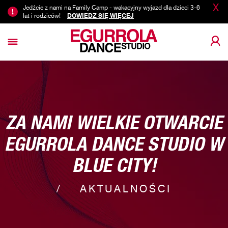
X
Jedźcie z nami na Family Camp - wakacyjny wyjazd dla dzieci 3-6
lat i rodziców!
DOWIEDZ SIĘ WIĘCEJ
ZA NAMI WIELKIE OTWARCIE
EGURROLA DANCE STUDIO W
BLUE CITY!
AKTUALNOŚCI