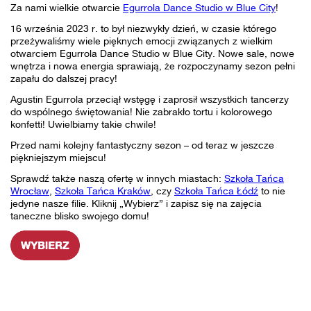
Za nami wielkie otwarcie
Egurrola Dance Studio w Blue City
!
16 września 2023 r. to był niezwykły dzień, w czasie którego
przeżywaliśmy wiele pięknych emocji związanych z wielkim
otwarciem Egurrola Dance Studio w Blue City. Nowe sale, nowe
wnętrza i nowa energia sprawiają, że rozpoczynamy sezon pełni
zapału do dalszej pracy!
Agustin Egurrola przeciął wstęgę i zaprosił wszystkich tancerzy
do wspólnego świętowania! Nie zabrakło tortu i kolorowego
konfetti! Uwielbiamy takie chwile!
Przed nami kolejny fantastyczny sezon – od teraz w jeszcze
piękniejszym miejscu!
Sprawdź także naszą ofertę w innych miastach:
Szkoła Tańca
Wrocław
,
Szkoła Tańca Kraków
, czy
Szkoła Tańca Łódź
to nie
jedyne nasze filie. Kliknij „Wybierz” i zapisz się na zajęcia
taneczne blisko swojego domu!