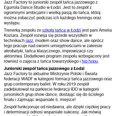
Jazz Factory to juniorski zespół tańca jazzowego z
Egurrola Dance Studio w Łodzi. Jest to zespół z
ogromnymi ambicjami i wielką pasją do tańca, którą
można zobaczyć podczas ich każdego treningu oraz
występu.
Trenerką zespołu ze
szkoła tańca w Łodzi
jest pani Amelia
Koziara. Zespół rozwija się przede wszystkim w
technikach
jazz
, modern oraz show dance, ale oprócz
tego pracuje nad swoimi umiejętnościami w zakresie
akrobatyki, tańca klasycznego, improwizacji czy
aktorstwa. Dodatkowo program zespołu wzbogacony jest
również o zajęcia z tańca towarzyskiego i
hip hopu
.
Juniorski zespół tańca jazzowego z Łodzi
Jazz Factory to aktualne Mistrzynie Polski i Świata
federacji WADF w kategorii formacji tańca jazzowego oraz
grup contemporary ballet. W roku 2019 zespół
zadebiutował na parkiecie federacji IDO w kategorii
juniorskich grup show dance, dostając się do ścisłego
finału i zajmując wspaniałe 5. miejsce!
Zespół funkcjonuje od niedawna, ale dzięki ciężkiej pracy
i determinacji odnosi wspaniałe sukcesy. Jak mówią