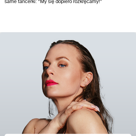
same tancerki: “My się dopiero rozkręcamy!”