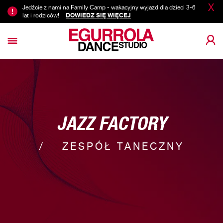
X
Jedźcie z nami na Family Camp - wakacyjny wyjazd dla dzieci 3-6
lat i rodziców!
DOWIEDZ SIĘ WIĘCEJ
JAZZ FACTORY
ZESPÓŁ TANECZNY