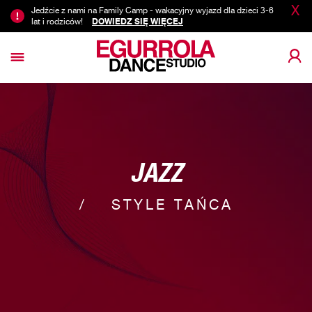
X
Jedźcie z nami na Family Camp - wakacyjny wyjazd dla dzieci 3-6
lat i rodziców!
DOWIEDZ SIĘ WIĘCEJ
JAZZ
STYLE TAŃCA