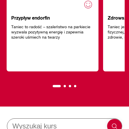
Przypływ endorfin
Zdrowsze
Taniec to radość – szaleństwo na parkiecie
Taniec jest
wyzwala pozytywną energię i zapewnia
fizycznej, 
szeroki uśmiech na twarzy
zdrowie, sa