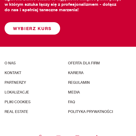
w którym sztuka łączy się z profesjonalizmem - dołącz
do nas i spełniaj taneczne marzenia!
WYBIERZ KURS
O NAS
OFERTA DLA FIRM
KONTAKT
KARIERA
PARTNERZY
REGULAMIN
LOKALIZACJE
MEDIA
PLIKI COOKIES
FAQ
REAL ESTATE
POLITYKA PRYWATNOŚCI