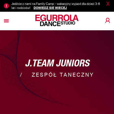
X
Jedźcie z nami na Family Camp - wakacyjny wyjazd dla dzieci 3-6
lat i rodziców!
DOWIEDZ SIĘ WIĘCEJ
J.TEAM JUNIORS
ZESPÓŁ TANECZNY