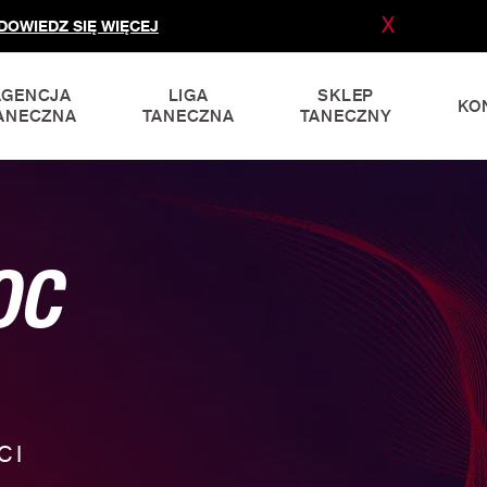
X
DOWIEDZ SIĘ WIĘCEJ
AGENCJA
LIGA
SKLEP
KO
ANECZNA
TANECZNA
TANECZNY
OC
CI