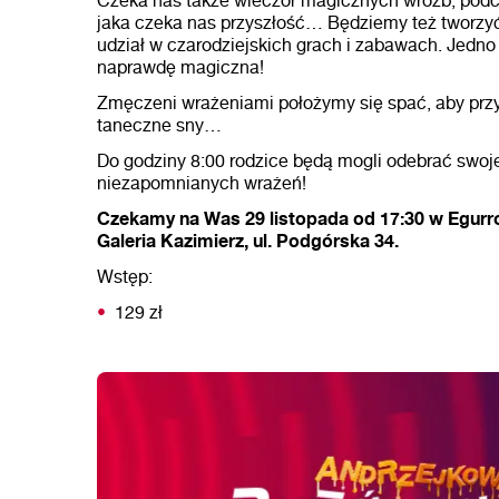
Czeka nas także wieczór magicznych wróżb, podc
jaka czeka nas przyszłość… Będziemy też tworzyć
udział w czarodziejskich grach i zabawach. Jedno
naprawdę magiczna!
Zmęczeni wrażeniami położymy się spać, aby przy
taneczne sny…
Do godziny 8:00 rodzice będą mogli odebrać swoj
niezapomnianych wrażeń!
Czekamy na Was 29 listopada od 17:30 w Egurr
Galeria Kazimierz, ul. Podgórska 34.
Wstęp:
129 zł