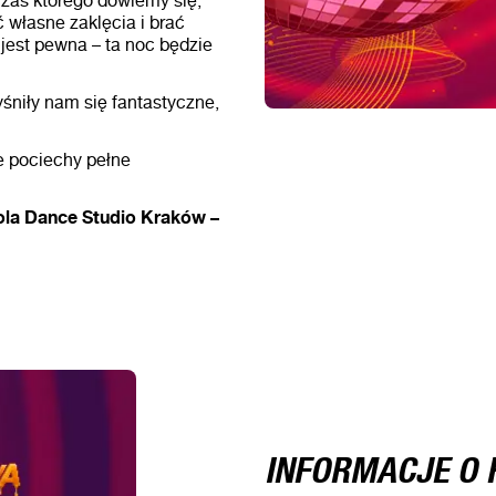
zas którego dowiemy się,
 własne zaklęcia i brać
 jest pewna – ta noc będzie
śniły nam się fantastyczne,
e pociechy pełne
ola Dance Studio Kraków –
INFORMACJE O 