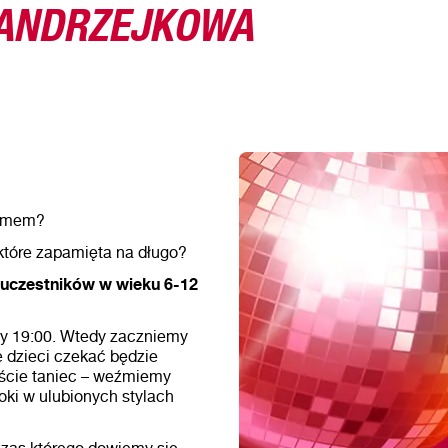
 ANDRZEJKOWA
domem?
które zapamięta na długo?
 uczestników w wieku 6-12
y 19:00. Wtedy zaczniemy
e dzieci czekać będzie
iście taniec – weźmiemy
oki w ulubionych stylach