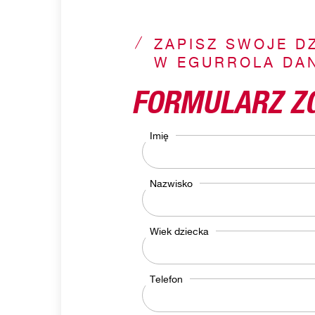
ZAPISZ SWOJE D
W EGURROLA DAN
FORMULARZ Z
Imię
Nazwisko
Wiek dziecka
Telefon