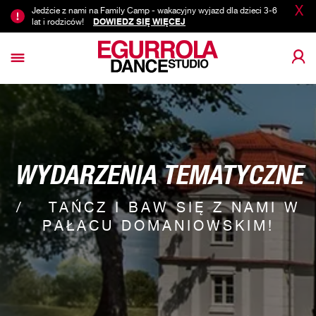
X
Jedźcie z nami na Family Camp - wakacyjny wyjazd dla dzieci 3-6
lat i rodziców!
DOWIEDZ SIĘ WIĘCEJ
WYDARZENIA TEMATYCZNE
TAŃCZ I BAW SIĘ Z NAMI W
PAŁACU DOMANIOWSKIM!