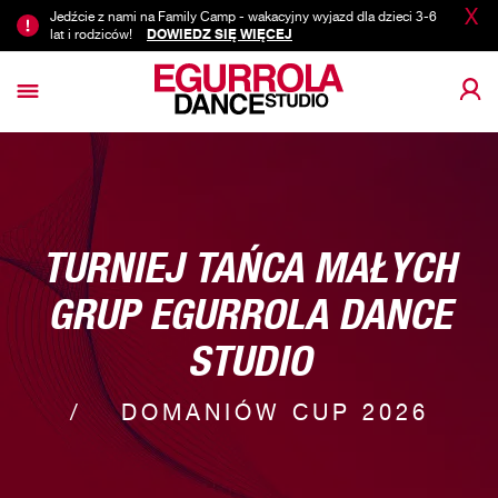
X
Jedźcie z nami na Family Camp - wakacyjny wyjazd dla dzieci 3-6
lat i rodziców!
DOWIEDZ SIĘ WIĘCEJ
TURNIEJ TAŃCA MAŁYCH
GRUP EGURROLA DANCE
STUDIO
DOMANIÓW CUP 2026