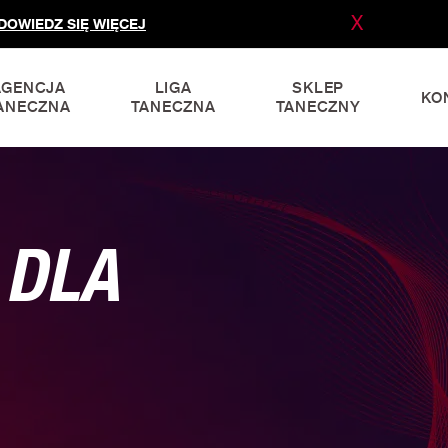
X
DOWIEDZ SIĘ WIĘCEJ
AGENCJA
LIGA
SKLEP
KO
ANECZNA
TANECZNA
TANECZNY
 DLA