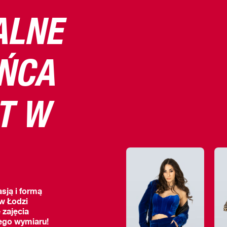
ALNE
AŃCA
T W
asją i formą
 w Łodzi
 zajęcia
ego wymiaru!