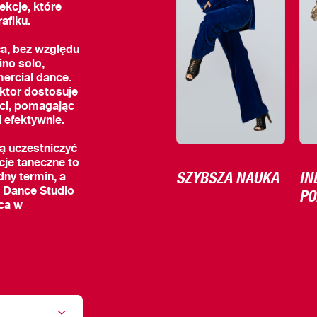
ekcje, które
afiku.
ca, bez względu
ino solo,
ercial dance.
uktor dostosuje
ści, pomagając
 efektywnie.
ą uczestniczyć
cje taneczne to
SZYBSZA NAUKA
IN
ny termin, a
PO
a Dance Studio
ńca w