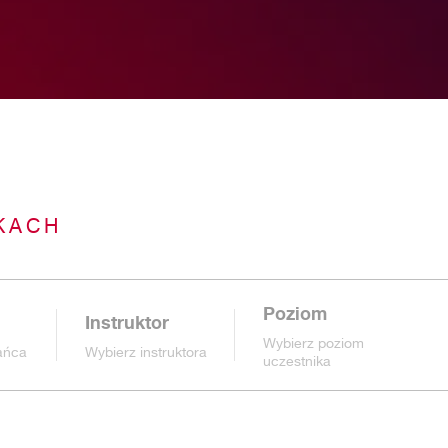
KACH
Poziom
Instruktor
Wybierz poziom
tańca
Wybierz instruktora
uczestnika