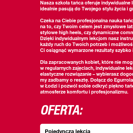
Nasza szkoła tańca oferuje indywidualne l
idealnie pasują do Twojego stylu życia i gr
Czeka na Ciebie profesjonalna nauka tań
na to, czy Twoim celem jest zmysłowe lat
stylowe high heels, czy dynamiczne comm
Dzięki indywidualnym lekcjom nasz instr
każdy ruch do Twoich potrzeb i możliwo
Ci osiągnąć wymarzone rezultaty szybko i
Dla zapracowanych kobiet, które nie mog
w regularnych zajęciach, indywidualne lek
elastyczne rozwiązanie – wybierasz dogod
my zadbamy o resztę. Dołącz do Egurrol
w Łodzi i pozwól sobie odkryć piękno ta
atmosferze komfortu i profesjonalizmu.
OFERTA:
Pojedyncza lekcja