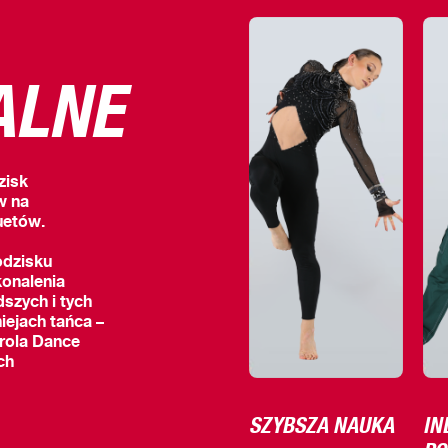
ALNE
zisk
w na
uetów.
odzisku
onalenia
dszych i tych
iejach tańca –
rola Dance
ch
SZYBSZA NAUKA
IN
PO