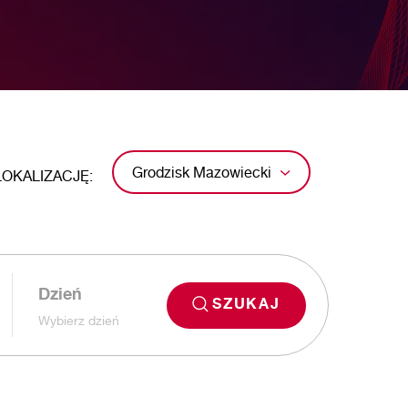
Grodzisk Mazowiecki
LOKALIZACJĘ:
Dzień
SZUKAJ
Wybierz dzień