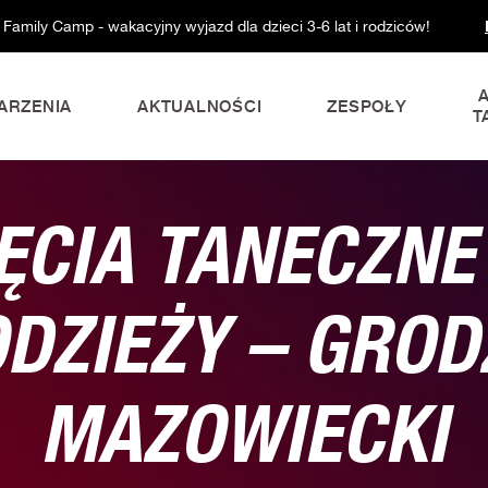
 Family Camp - wakacyjny wyjazd dla dzieci 3-6 lat i rodziców!
ARZENIA
AKTUALNOŚCI
ZESPOŁY
T
ĘCIA TANECZNE
DZIEŻY – GROD
MAZOWIECKI