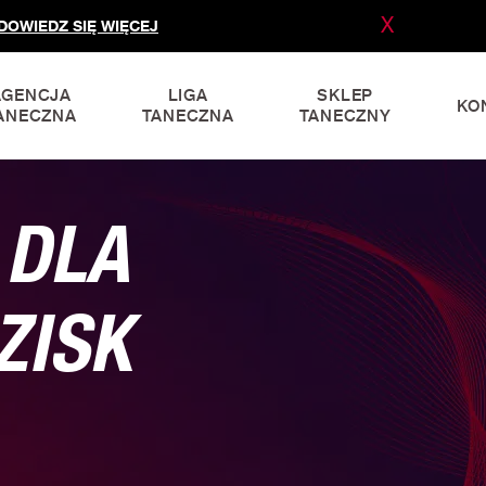
X
DOWIEDZ SIĘ WIĘCEJ
AGENCJA
LIGA
SKLEP
KO
ANECZNA
TANECZNA
TANECZNY
 DLA
ZISK