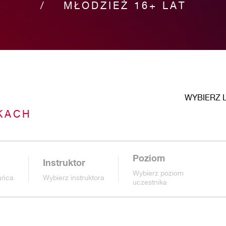
MŁODZIEŻ 16+ LAT
WYBIERZ 
KACH
Poziom
Instruktor
Wybierz poziom
tańca
Wybierz instruktora
uczestnika