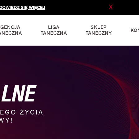
X
DOWIEDZ SIĘ WIĘCEJ
AGENCJA
LIGA
SKLEP
KO
ANECZNA
TANECZNA
TANECZNY
ALNE
EGO ŻYCIA
WY!