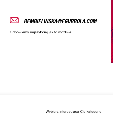
REMBIELINSKA@EGURROLA.COM
Odpowiemy najszybciej jak to możliwe
Wybierz interesującą Cię kategorię