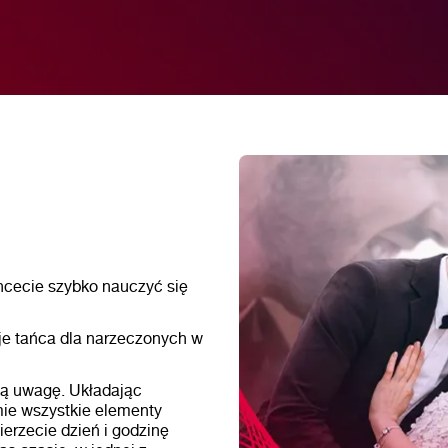
hcecie szybko nauczyć się
je tańca dla narzeczonych w
ją uwagę. Układając
mie wszystkie elementy
erzecie dzień i godzinę