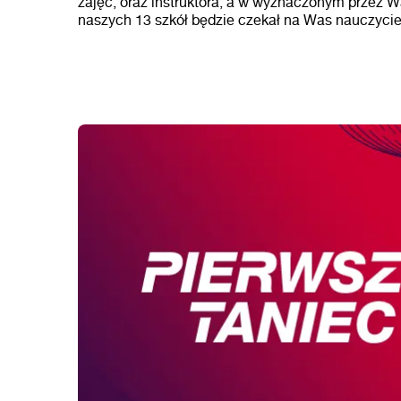
zajęć, oraz instruktora, a w wyznaczonym przez Wa
naszych 13 szkół będzie czekał na Was nauczycie