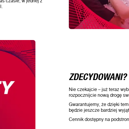
s czasie, w jednej z
l.
ZDECYDOWANI?
Nie czekajcie – już teraz wy
rozpocznijcie nową drogę sw
Gwarantujemy, że dzięki tem
będzie jeszcze bardziej wyją
Cennik dostępny na podstronac