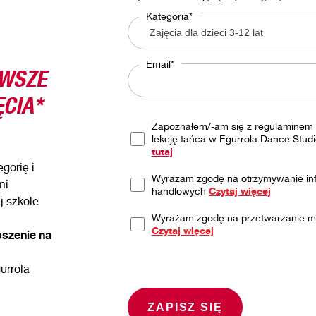
Kategoria*
RWSZE
Email*
CIA*
Zapoznałem/-am się z regulaminem 
lekcję tańca w Egurrola Dance Studi
tutaj
gorię i
Wyrażam zgodę na otrzymywanie inf
mi
handlowych
Czytaj więcej
j szkole
Wyrażam zgodę na przetwarzanie 
Czytaj więcej
oszenie na
urrola