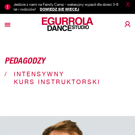
X
Jedźcie z nami na Family Camp - wakacyjny wyjazd dla dzieci 3-6
lat i rodziców!
DOWIEDZ SIĘ WIĘCEJ
PEDAGODZY
INTENSYWNY
KURS INSTRUKTORSKI