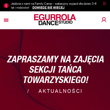
X
Jedźcie z nami na Family Camp - wakacyjny wyjazd dla dzieci 3-6
lat i rodziców!
DOWIEDZ SIĘ WIĘCEJ
ZAPRASZAMY NA ZAJĘCIA
SEKCJI TAŃCA
TOWARZYSKIEGO!
AKTUALNOŚCI