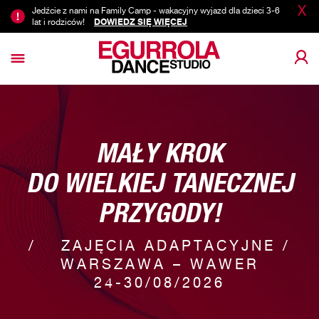
X
Jedźcie z nami na Family Camp - wakacyjny wyjazd dla dzieci 3-6
lat i rodziców!
DOWIEDZ SIĘ WIĘCEJ
MAŁY KROK
DO WIELKIEJ TANECZNEJ
PRZYGODY!
ZAJĘCIA ADAPTACYJNE /
WARSZAWA – WAWER
24-30/08/2026