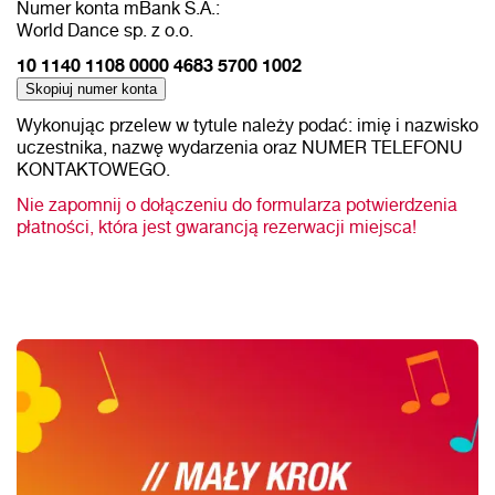
Numer konta mBank S.A.:
World Dance sp. z o.o.
10 1140 1108 0000 4683 5700 1002
Skopiuj numer konta
Wykonując przelew w tytule należy podać: imię i nazwisko
uczestnika, nazwę wydarzenia oraz NUMER TELEFONU
KONTAKTOWEGO.
Nie zapomnij o dołączeniu do formularza potwierdzenia
płatności, która jest gwarancją rezerwacji miejsca!