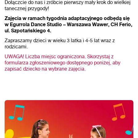
Dołączcie do nas i zróbcie pierwszy mały krok do wielkiej
tanecznej przygody!
Zajęcia w ramach tygodnia adaptacyjnego odbędą się
w Egurrola Dance Studio – Warszawa Wawer, CH Ferio,
ul. Szpotańskiego 4.
Zapraszamy dzieci w wieku 3 latka i 4-5 lat wraz z
rodzicami.
UWAGA! Liczba miejsc ograniczona. Skorzystaj z
formularza zgłoszeniowego dostępnego poniżej, aby
zapisać dziecko na wybrane zajęcia.