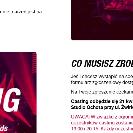
nienie marzeń jest na
CO MUSISZ ZRO
Jeśli chcesz wystąpić na sce
formularz zgłoszeniowy dostę
Na Twoje zgłoszenie czekamy
Casting odbędzie się 21 kwi
Studio Ochota przy ul. Żwir
UWAGA! W związku z ogromny
uczestników casting zostani
19:00 i 20:15. Każdy uczestn