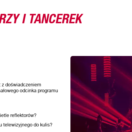
RZY I TANCEREK
t z doświadczeniem
inałowego odcinka programu
etle reflektorów?
 telewizyjnego do kulis?