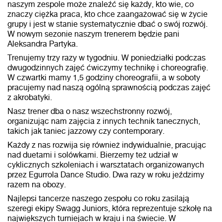
naszym zespole może znaleźć się każdy, kto wie, co
znaczy ciężka praca, kto chce zaangażować się w życie
grupy i jest w stanie systematycznie dbać o swój rozwój.
W nowym sezonie naszym trenerem będzie pani
Aleksandra Partyka.
Trenujemy trzy razy w tygodniu. W poniedziałki podczas
dwugodzinnych zajęć ćwiczymy technikę i choreografię.
W czwartki mamy 1,5 godziny choreografii, a w soboty
pracujemy nad naszą ogólną sprawnością podczas zajęć
z akrobatyki.
Nasz trener dba o nasz wszechstronny rozwój,
organizując nam zajęcia z innych technik tanecznych,
takich jak taniec jazzowy czy contemporary.
Każdy z nas rozwija się również indywidualnie, pracując
nad duetami i solówkami. Bierzemy też udział w
cyklicznych szkoleniach i warsztatach organizowanych
przez Egurrola Dance Studio. Dwa razy w roku jeździmy
razem na obozy.
Najlepsi tancerze naszego zespołu co roku zasilają
szeregi ekipy Swagg Juniors, która reprezentuje szkołę na
największych turniejach w kraju i na świecie. W