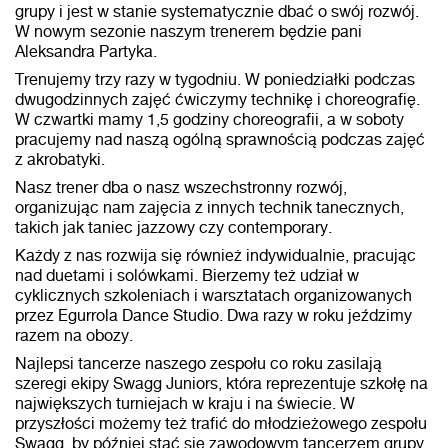
grupy i jest w stanie systematycznie dbać o swój rozwój.
W nowym sezonie naszym trenerem będzie pani
Aleksandra Partyka.
Trenujemy trzy razy w tygodniu. W poniedziałki podczas
dwugodzinnych zajęć ćwiczymy technikę i choreografię.
W czwartki mamy 1,5 godziny choreografii, a w soboty
pracujemy nad naszą ogólną sprawnością podczas zajęć
z akrobatyki.
Nasz trener dba o nasz wszechstronny rozwój,
organizując nam zajęcia z innych technik tanecznych,
takich jak taniec jazzowy czy contemporary.
Każdy z nas rozwija się również indywidualnie, pracując
nad duetami i solówkami. Bierzemy też udział w
cyklicznych szkoleniach i warsztatach organizowanych
przez Egurrola Dance Studio. Dwa razy w roku jeździmy
razem na obozy.
Najlepsi tancerze naszego zespołu co roku zasilają
szeregi ekipy Swagg Juniors, która reprezentuje szkołę na
największych turniejach w kraju i na świecie. W
przyszłości możemy też trafić do młodzieżowego zespołu
Swagg, by później stać się zawodowym tancerzem grupy