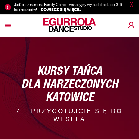
X
Jedźcie z nami na Family Camp - wakacyjny wyjazd dla dzieci 3-6
lat i rodziców!
DOWIEDZ SIĘ WIĘCEJ
KURSY TAŃCA
DLA NARZECZONYCH
KATOWICE
PRZYGOTUJCIE SIĘ DO
WESELA