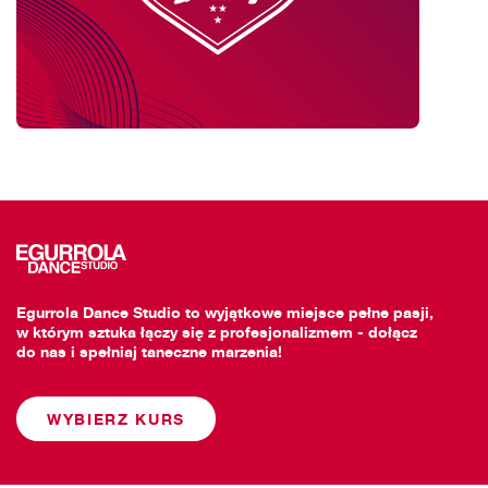
Egurrola Dance Studio to wyjątkowe miejsce pełne pasji,
w którym sztuka łączy się z profesjonalizmem - dołącz
do nas i spełniaj taneczne marzenia!
WYBIERZ KURS