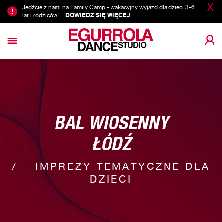
X
Jedźcie z nami na Family Camp - wakacyjny wyjazd dla dzieci 3-6
lat i rodziców!
DOWIEDZ SIĘ WIĘCEJ
BAL WIOSENNY
ŁÓDŹ
IMPREZY TEMATYCZNE DLA
DZIECI