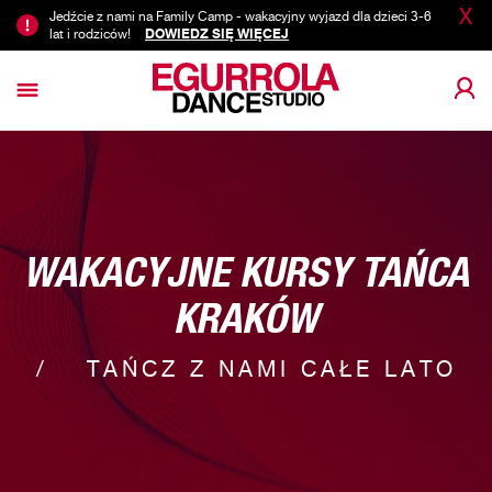
X
Jedźcie z nami na Family Camp - wakacyjny wyjazd dla dzieci 3-6
lat i rodziców!
DOWIEDZ SIĘ WIĘCEJ
WAKACYJNE KURSY TAŃCA
KRAKÓW
TAŃCZ Z NAMI CAŁE LATO